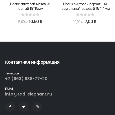
Носик винтовой бархатный
Глазки с искоркой 12мм
треугольный розовый 15*14мм
фиолетовые (1 пара)
0
out of 5
0
out of 5
7,00
₽
14,00
₽
10,00
₽
20,00
₽
Контактная информация
Телефон
+7 (963) 838-77-20
EMAIL
info@red-elephant.ru