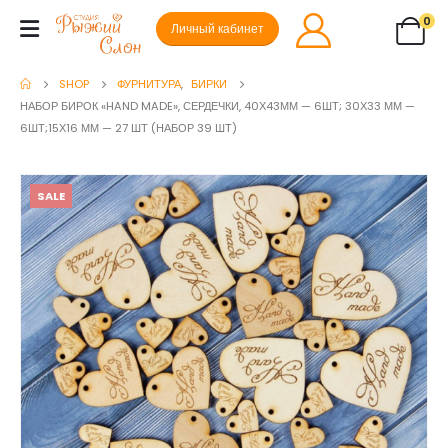
0
Личный кабинет
SHOP
ФУРНИТУРА
,
БИРКИ
НАБОР БИРОК «HAND MADE», СЕРДЕЧКИ, 40Х43ММ — 6ШТ; 30Х33 ММ —
6ШТ;15Х16 ММ — 27 ШТ (НАБОР 39 ШТ)
SALE