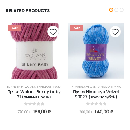
RELATED PRODUCTS
SALE
SALE
BUNNY BABY
,
WOLANS
,
ТУРЕЦКАЯ ПРЯЖА
HIMALAYA
,
VELVET
,
ТУРЕЦКАЯ ПРЯЖА
Пряжа Wolans Bunny baby
Пряжа Himalaya Velvet
31 (пыльная роза)
90027 (ярко-голубой)
0
out of 5
0
out of 5
189,00
₽
140,00
₽
270,00
₽
200,00
₽