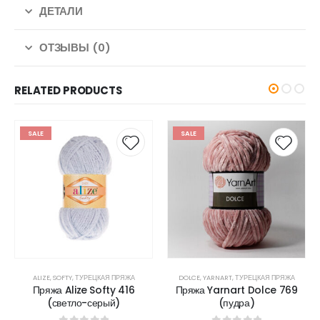
ДЕТАЛИ
ОТЗЫВЫ (0)
RELATED PRODUCTS
SALE
SALE
ALIZE
,
SOFTY
,
ТУРЕЦКАЯ ПРЯЖА
DOLCE
,
YARNART
,
ТУРЕЦКАЯ ПРЯЖА
Пряжа Alize Softy 416
Пряжа Yarnart Dolce 769
(светло-серый)
(пудра)