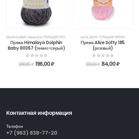
DOLPHIN BABY
,
HIMALAYA
,
ТУРЕЦКАЯ ПРЯЖА
ALIZE
,
SOFTY
,
ТУРЕЦКАЯ ПРЯЖА
Пряжа Himalaya Dolphin
Пряжа Alize Softy 185
Baby 80367 (темно-серый)
(розовый)
0
out of 5
0
out of 5
196,00
₽
84,00
₽
280,00
₽
120,00
₽
Контактная информация
Телефон
+7 (963) 838-77-20