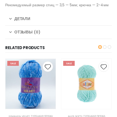
Рекомедуемый размер спиц — 3,5 — 5мм; крючка — 2-4мм
ДЕТАЛИ
ОТЗЫВЫ (0)
RELATED PRODUCTS
SALE
SALE
HIMALAYA
,
VELVET
,
ТУРЕЦКАЯ ПРЯЖА
ALIZE
,
SOFTY
,
ТУРЕЦКАЯ ПРЯЖА