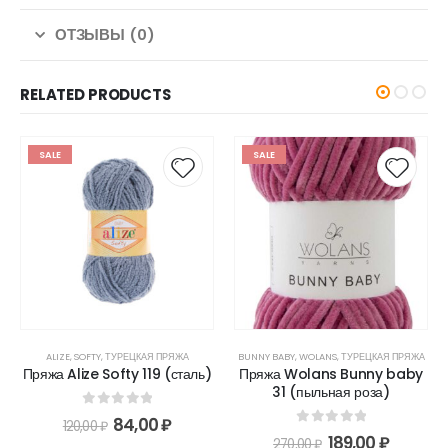
ОТЗЫВЫ (0)
RELATED PRODUCTS
SALE
SALE
ALIZE
,
SOFTY
,
ТУРЕЦКАЯ ПРЯЖА
BUNNY BABY
,
WOLANS
,
ТУРЕЦКАЯ ПРЯЖА
Пряжа Alize Softy 119 (сталь)
Пряжа Wolans Bunny baby
31 (пыльная роза)
0
out of 5
84,00
₽
120,00
₽
0
out of 5
189,00
₽
270,00
₽