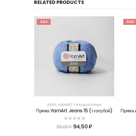
RELATED PRODUCTS
SALE
SALE
 ПРЯЖА
JEANS
,
YARNART
,
ТУРЕЦКАЯ ПРЯЖА
 (бежевый)
Пряжа YarnArt Jeans 15 (т.голубой)
Пряжа 
5
0
out of 5
0
₽
94,50
₽
135,00
₽