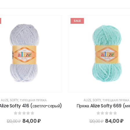
SALE
ALIZE
,
SOFTY
,
ТУРЕЦКАЯ ПРЯЖА
ALIZE
,
SOFTY
,
ТУРЕЦКАЯ ПРЯЖА
Alize Softy 416 (светло-серый)
Пряжа Alize Softy 669 (мя
0
out of 5
0
out of 5
84,00
₽
84,00
₽
120,00
₽
120,00
₽