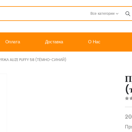
Все категории
Оплата
Доставка
О Нас
ЯЖА ALIZE PUFFY 58 (ТЁМНО-СИНИЙ)
П
(
0
o
20
Пря