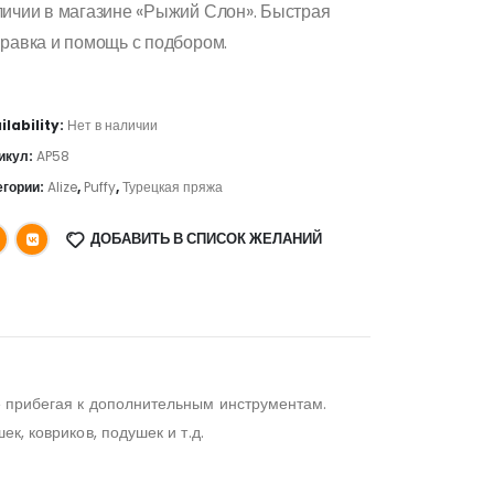
личии в магазине «Рыжий Слон». Быстрая
равка и помощь с подбором.
ilability:
Нет в наличии
икул:
AP58
егории:
Alize
,
Puffy
,
Турецкая пряжа
ДОБАВИТЬ В СПИСОК ЖЕЛАНИЙ
не прибегая к дополнительным инструментам.
к, ковриков, подушек и т.д.