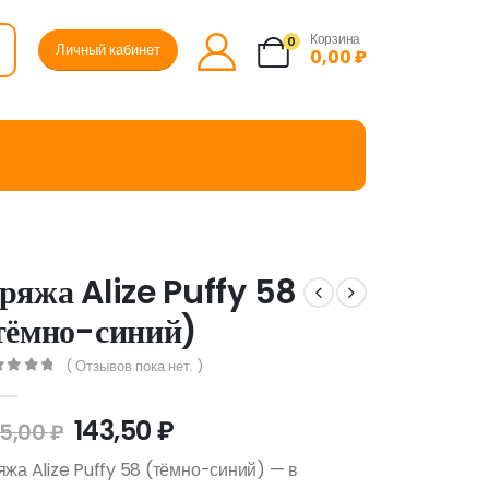
Корзина
0
Личный кабинет
0,00
₽
ряжа Alize Puffy 58
тёмно-синий)
( Отзывов пока нет. )
ut of 5
143,50
₽
5,00
₽
жа Alize Puffy 58 (тёмно-синий) — в