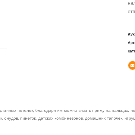
на
отп
Ava
Арт
Кат
 длинных петелек, благодаря им можно вязать пряжу на пальцах, 
 снудов, пинеток, детских комбинезонов, домашних тапочек, игруше