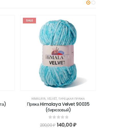
SALE
SALE
HIMALAYA
,
VELVET
,
ТУРЕЦКАЯ ПРЯЖА
ALIZE
,
S
та)
Пряжа Himalaya Velvet 90035
Пряжа Ali
(бирюзовый)
12
0
out of 5
140,00
₽
200,00
₽