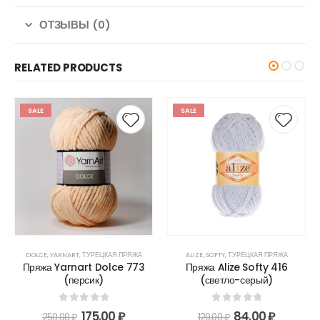
ОТЗЫВЫ (0)
RELATED PRODUCTS
SALE
SALE
DOLCE
,
YARNART
,
ТУРЕЦКАЯ ПРЯЖА
ALIZE
,
SOFTY
,
ТУРЕЦКАЯ ПРЯЖА
Пряжа Yarnart Dolce 773
Пряжа Alize Softy 416
(персик)
(светло-серый)
0
out of 5
0
out of 5
175,00
₽
84,00
₽
250,00
₽
120,00
₽