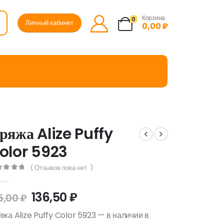
Корзина
0
Личный кабинет
0,00
₽
ряжа Alize Puffy
olor 5923
( Отзывов пока нет. )
ut of 5
136,50
₽
5,00
₽
жа Alize Puffy Color 5923 — в наличии в