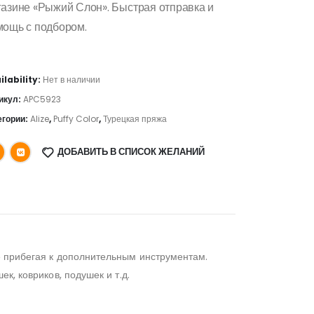
газине «Рыжий Слон». Быстрая отправка и
мощь с подбором.
ilability:
Нет в наличии
икул:
APC5923
егории:
Alize
,
Puffy Color
,
Турецкая пряжа
ДОБАВИТЬ В СПИСОК ЖЕЛАНИЙ
не прибегая к дополнительным инструментам.
к, ковриков, подушек и т.д.