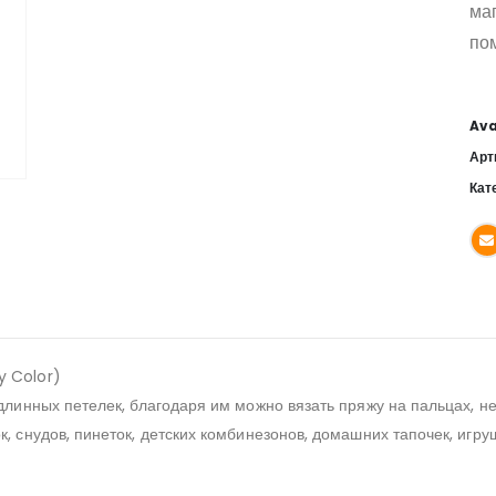
ма
по
Ava
Арт
Кат
y Color)
 длинных петелек, благодаря им можно вязать пряжу на пальцах, 
 снудов, пинеток, детских комбинезонов, домашних тапочек, игруше