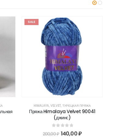
SALE
SALE
ЖА
HIMALAYA
,
VELVET
,
ТУРЕЦКАЯ ПРЯЖА
JEANS
,
Y
ыльная
Пряжа Himalaya Velvet 90041
Пряжа Yarn
(джинс)
13
0
out of 5
140,00
₽
200,00
₽