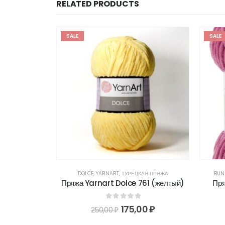
RELATED PRODUCTS
SALE
SALE
АЯ ПРЯЖА
DOLCE
,
YARNART
,
ТУРЕЦКАЯ ПРЯЖА
BUN
7 (бежевый)
Пряжа Yarnart Dolce 761 (желтый)
Пря
5
0
out of 5
0
₽
175,00
₽
250,00
₽