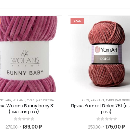
SALE
NY BABY
,
WOLANS
,
ТУРЕЦКАЯ ПРЯЖА
DOLCE
,
YARNART
,
ТУРЕЦКАЯ ПРЯ
жа Wolans Bunny baby 31
Пряжа Yarnart Dolce 751 (п
(пыльная роза)
роза)
0
out of 5
0
out of 5
189,00
₽
175,00
₽
270,00
₽
250,00
₽