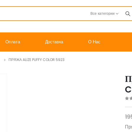
Все категории
Оплата
Доставка
О Нас
R
ПРЯЖА ALIZE PUFFY COLOR 5923
П
C
0
o
19
Пря