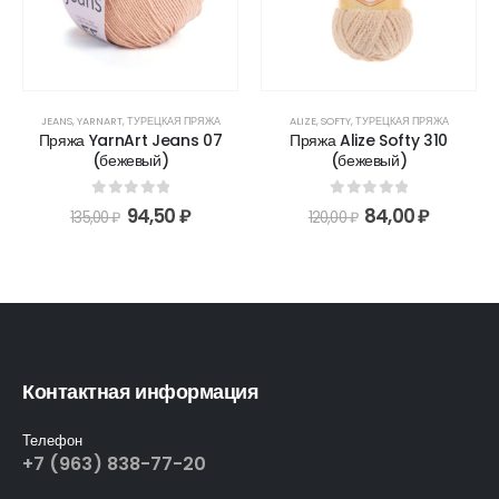
JEANS
,
YARNART
,
ТУРЕЦКАЯ ПРЯЖА
ALIZE
,
SOFTY
,
ТУРЕЦКАЯ ПРЯЖА
Пряжа YarnArt Jeans 07
Пряжа Alize Softy 310
(бежевый)
(бежевый)
0
out of 5
0
out of 5
94,50
₽
84,00
₽
135,00
₽
120,00
₽
Контактная информация
Телефон
+7 (963) 838-77-20