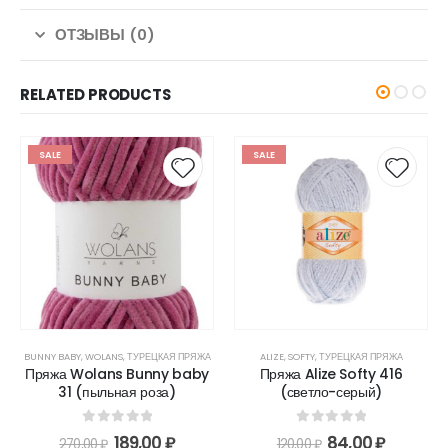
ОТЗЫВЫ (0)
RELATED PRODUCTS
SALE
SALE
BUNNY BABY
,
WOLANS
,
ТУРЕЦКАЯ ПРЯЖА
ALIZE
,
SOFTY
,
ТУРЕЦКАЯ ПРЯЖА
Пряжа Wolans Bunny baby
Пряжа Alize Softy 416
31 (пыльная роза)
(светло-серый)
0
out of 5
0
out of 5
189,00
₽
84,00
₽
270,00
₽
120,00
₽