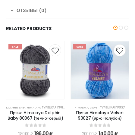
ОТЗЫВЫ (0)
RELATED PRODUCTS
SALE
SALE
DOLPHIN BABY
,
HIMALAYA
,
ТУРЕЦКАЯ ПРЯЖА
HIMALAYA
,
VELVET
,
ТУРЕЦКАЯ ПРЯЖА
Пряжа Himalaya Dolphin
Пряжа Himalaya Velvet
Baby 80367 (темно-серый)
90027 (ярко-голубой)
0
out of 5
0
out of 5
196,00
₽
140,00
₽
280,00
₽
200,00
₽