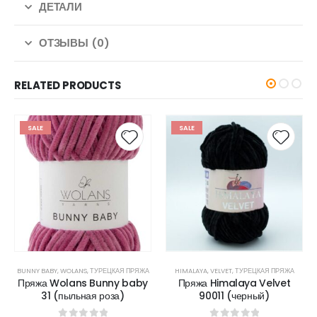
ДЕТАЛИ
ОТЗЫВЫ (0)
RELATED PRODUCTS
SALE
SALE
BUNNY BABY
,
WOLANS
,
ТУРЕЦКАЯ ПРЯЖА
HIMALAYA
,
VELVET
,
ТУРЕЦКАЯ ПРЯЖА
Пряжа Wolans Bunny baby
Пряжа Himalaya Velvet
31 (пыльная роза)
90011 (черный)