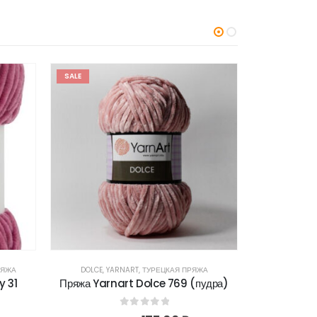
SALE
SALE
РЯЖА
DOLCE
,
YARNART
,
ТУРЕЦКАЯ ПРЯЖА
JEANS
,
Y
y 31
Пряжа Yarnart Dolce 769 (пудра)
Пряжа Yarn
0
out of 5