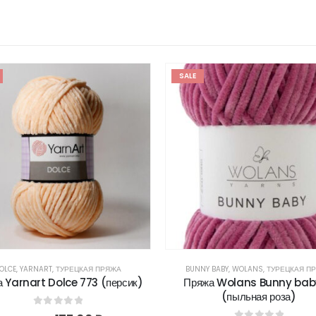
SALE
OLCE
,
YARNART
,
ТУРЕЦКАЯ ПРЯЖА
BUNNY BABY
,
WOLANS
,
ТУРЕЦКАЯ П
 Yarnart Dolce 773 (персик)
Пряжа Wolans Bunny bab
(пыльная роза)
0
out of 5