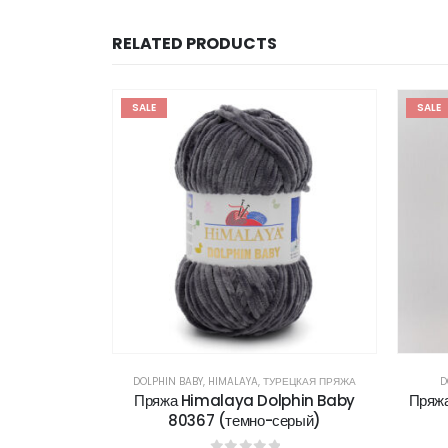
RELATED PRODUCTS
SALE
SALE
АЯ ПРЯЖА
DOLPHIN BABY
,
HIMALAYA
,
ТУРЕЦКАЯ ПРЯЖА
D
7 (бежевый)
Пряжа Himalaya Dolphin Baby
Пряжа
80367 (темно-серый)
5