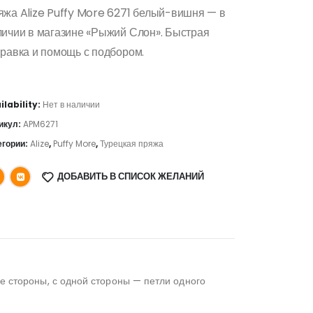
яжа Alize Puffy More 6271 белый-вишня — в
личии в магазине «Рыжий Слон». Быстрая
равка и помощь с подбором.
ilability:
Нет в наличии
икул:
APM6271
егории:
Alize
,
Puffy More
,
Турецкая пряжа
ДОБАВИТЬ В СПИСОК ЖЕЛАНИЙ
ве стороны, с одной стороны — петли одного