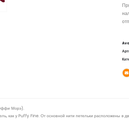
Пр
на
отп
Ava
Арт
Кат
Пуффи Морэ).
ель, как у Puffy Fine. От основной нити петельки расположены в д