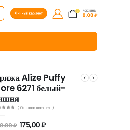
Корзина
0
Личный кабинет
0,00
₽
ряжа Alize Puffy
ore 6271 белый-
ишня
( Отзывов пока нет. )
ut of 5
175,00
₽
0,00
₽