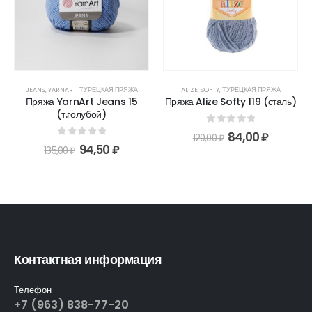
JEANS
,
YARNART
,
ТУРЕЦКАЯ ПРЯЖА
ALIZE
,
SOFTY
,
ТУРЕЦКАЯ ПРЯЖА
Пряжа YarnArt Jeans 15
Пряжа Alize Softy 119 (сталь)
(т.голубой)
0
out of 5
84,00
₽
120,00
₽
0
out of 5
94,50
₽
135,00
₽
Контактная информация
Телефон
+7 (963) 838-77-20