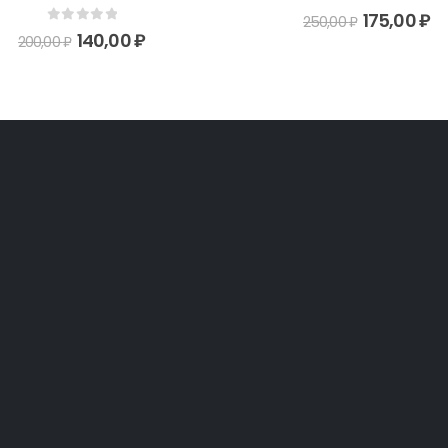
0
out of 5
175,00
₽
250,00
₽
0
out of 5
140,00
₽
200,00
₽