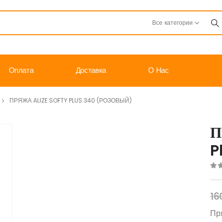
Все категории
Оплата
Доставка
О Нас
ПРЯЖА ALIZE SOFTY PLUS 340 (РОЗОВЫЙ)
П
P
0
o
16
Пря