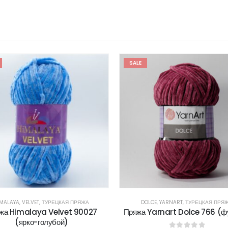
SALE
IMALAYA
,
VELVET
,
ТУРЕЦКАЯ ПРЯЖА
DOLCE
,
YARNART
,
ТУРЕЦКАЯ ПРЯ
жа Himalaya Velvet 90027
Пряжа Yarnart Dolce 766 (ф
(ярко-голубой)