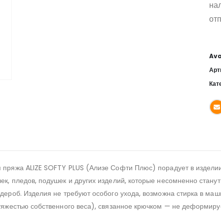
на
отп
Ava
Арт
Кат
я пряжа ALIZE SOFTY PLUS (Ализе Софти Плюс) порадует в изделии
шек, пледов, подушек и других изделий, которые несомненно стан
рдероб. Изделия не требуют особого ухода, возможна стирка в ма
тяжестью собственного веса), связанное крючком — не деформируе