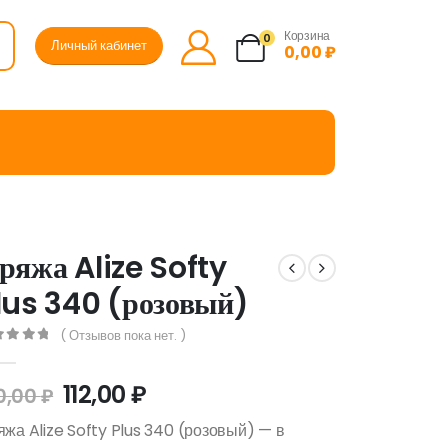
Корзина
0
Личный кабинет
0,00
₽
ряжа Alize Softy
lus 340 (розовый)
( Отзывов пока нет. )
ut of 5
112,00
₽
0,00
₽
жа Alize Softy Plus 340 (розовый) — в