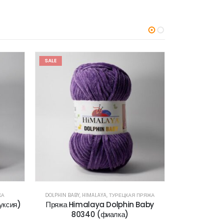
SALE
SALE
ЖА
DOLPHIN BABY
,
HIMALAYA
,
ТУРЕЦКАЯ ПРЯЖА
ALIZE
,
P
уксия)
Пряжа Himalaya Dolphin Baby
Пряжа Aliz
80340 (фиалка)