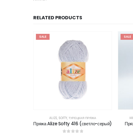
RELATED PRODUCTS
SALE
SALE
 ПРЯЖА
ALIZE
,
SOFTY
,
ТУРЕЦКАЯ ПРЯЖА
H
 (лазурный)
Пряжа Alize Softy 416 (светло-серый)
Пря