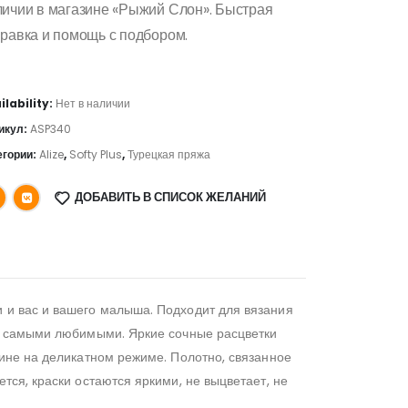
личии в магазине «Рыжий Слон». Быстрая
равка и помощь с подбором.
ilability:
Нет в наличии
икул:
ASP340
егории:
Alize
,
Softy Plus
,
Турецкая пряжа
ДОБАВИТЬ В СПИСОК ЖЕЛАНИЙ
 и вас и вашего малыша. Подходит для вязания
ут самыми любимыми. Яркие сочные расцветки
шине на деликатном режиме. Полотно, связанное
тся, краски остаются яркими, не выцветает, не