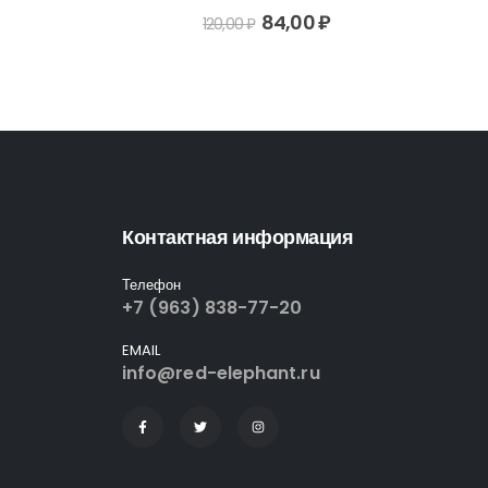
5
0
out of 5
50
₽
84,00
₽
120,00
₽
Контактная информация
Телефон
+7 (963) 838-77-20
EMAIL
info@red-elephant.ru