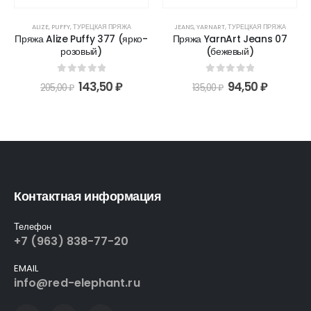
ALIZE
,
PUFFY
,
ТУРЕЦКАЯ ПРЯЖА
JEANS
,
YARNART
,
ТУРЕЦКАЯ ПРЯЖА
Пряжа Alize Puffy 377 (ярко-
Пряжа YarnArt Jeans 07
розовый)
(бежевый)
0
out of 5
0
out of 5
143,50
₽
94,50
₽
205,00
₽
135,00
₽
Контактная информация
Телефон
+7 (963) 838-77-20
EMAIL
info@red-elephant.ru