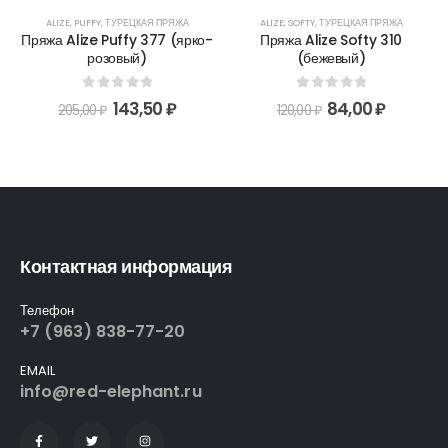
ALIZE
,
PUFFY
,
ТУРЕЦКАЯ ПРЯЖА
ALIZE
,
SOFTY
,
ТУРЕЦКАЯ ПРЯЖА
Пряжа Alize Puffy 377 (ярко-
Пряжа Alize Softy 310
розовый)
(бежевый)
0
out of 5
0
out of 5
143,50
₽
84,00
₽
205,00
₽
120,00
₽
Контактная информация
Телефон
+7 (963) 838-77-20
EMAIL
info@red-elephant.ru