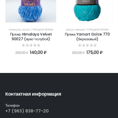
HIMALAYA
,
VELVET
,
ТУРЕЦКАЯ ПРЯЖА
DOLCE
,
YARNART
,
ТУРЕЦКАЯ ПРЯЖА
Пряжа Himalaya Velvet
Пряжа Yarnart Dolce 770
90027 (ярко-голубой)
(бирюзовый)
0
out of 5
0
out of 5
140,00
₽
175,00
₽
200,00
₽
250,00
₽
Контактная информация
Телефон
+7 (963) 838-77-20