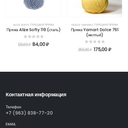
ALIZE
,
SOFTY
,
ТУРЕЦКАЯ ПРЯЖА
DOLCE
,
YARNART
,
ТУРЕЦКАЯ ПРЯЖА
Пряжа Alize Softy 119 (сталь)
Пряжа Yarnart Dolce 761
(желтый)
0
out of 5
84,00
₽
120,00
₽
0
out of 5
175,00
₽
250,00
₽
Контактная информация
Телефон
+7 (963) 838-77-20
EMAIL