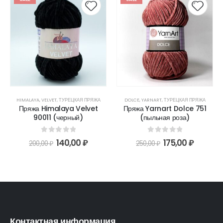
HIMALAYA
,
VELVET
,
ТУРЕЦКАЯ ПРЯЖА
DOLCE
,
YARNART
,
ТУРЕЦКАЯ ПРЯЖА
Пряжа Himalaya Velvet
Пряжа Yarnart Dolce 751
90011 (черный)
(пыльная роза)
0
out of 5
0
out of 5
140,00
₽
175,00
₽
200,00
₽
250,00
₽
Контактная информация