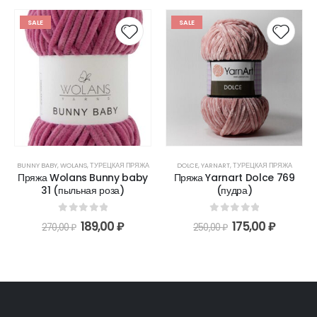
SALE
SALE
BUNNY BABY
,
WOLANS
,
ТУРЕЦКАЯ ПРЯЖА
DOLCE
,
YARNART
,
ТУРЕЦКАЯ ПРЯЖА
Пряжа Wolans Bunny baby
Пряжа Yarnart Dolce 769
31 (пыльная роза)
(пудра)
0
out of 5
0
out of 5
189,00
₽
175,00
₽
270,00
₽
250,00
₽