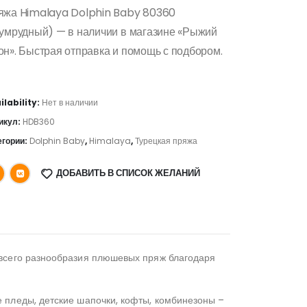
яжа Himalaya Dolphin Baby 80360
зумрудный) — в наличии в магазине «Рыжий
н». Быстрая отправка и помощь с подбором.
ilability:
Нет в наличии
икул:
HDB360
егории:
Dolphin Baby
,
Himalaya
,
Турецкая пряжа
ДОБАВИТЬ В СПИСОК ЖЕЛАНИЙ
 всего разнообразия плюшевых пряж благодаря
 пледы, детские шапочки, кофты, комбинезоны –