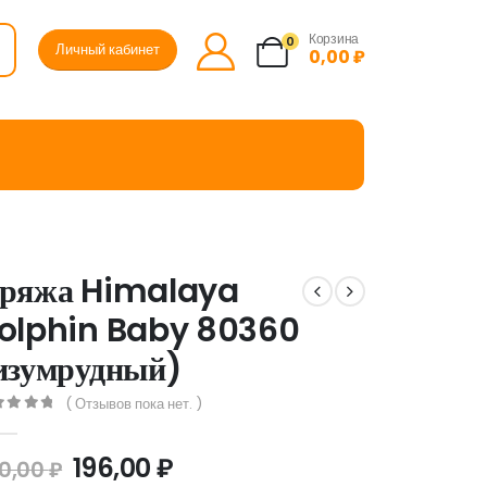
Корзина
0
Личный кабинет
0,00
₽
ряжа Himalaya
olphin Baby 80360
изумрудный)
( Отзывов пока нет. )
ut of 5
196,00
₽
0,00
₽