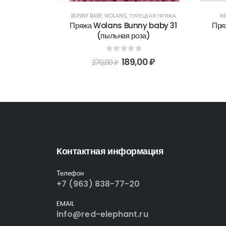
АЯ ПРЯЖА
BUNNY BABY
,
WOLANS
,
ТУРЕЦКАЯ ПРЯЖА
H
61 (желтый)
Пряжа Wolans Bunny baby 31
Пря
(пыльная роза)
5
00
₽
0
out of 5
189,00
₽
270,00
₽
Контактная информация
Телефон
+7 (963) 838-77-20
EMAIL
info@red-elephant.ru