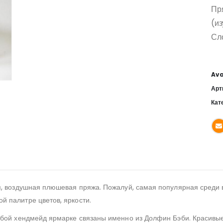
Пр
(и
Сло
Ava
Арт
Кат
я, воздушная плюшевая пряжа. Пожалуй, самая популярная среди
 палитре цветов, яркости.
бой хендмейд ярмарке связаны именно из Долфин Бэби. Красивые