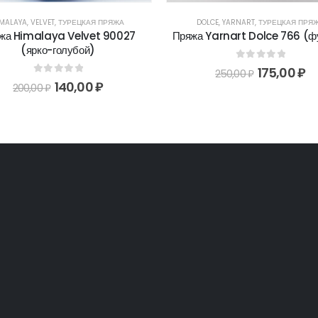
IMALAYA
,
VELVET
,
ТУРЕЦКАЯ ПРЯЖА
DOLCE
,
YARNART
,
ТУРЕЦКАЯ ПРЯ
жа Himalaya Velvet 90027
Пряжа Yarnart Dolce 766 (ф
(ярко-голубой)
0
out of 5
175,00
₽
250,00
₽
0
out of 5
140,00
₽
200,00
₽