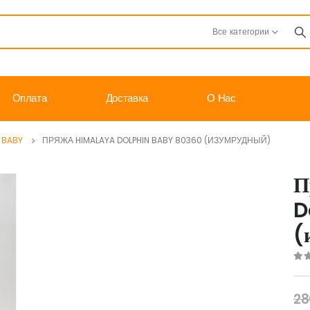
Все категории
Оплата
Доставка
О Нас
 BABY
ПРЯЖА HIMALAYA DOLPHIN BABY 80360 (ИЗУМРУДНЫЙ)
П
D
(
0
o
28