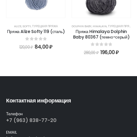
ALIZE
,
SOFTY
,
ТУРЕЦКАЯ ПРЯЖА
DOLPHIN BABY
,
HIMALAYA
,
ТУРЕЦКАЯ ПРЯЖА
Пряжа Alize Softy 119 (сталь)
Пряжа Himalaya Dolphin
Baby 80367 (темно-серый)
0
out of 5
84,00
₽
120,00
₽
0
out of 5
196,00
₽
280,00
₽
Контактная информация
Телефон
+7 (963) 838-77-20
EMAIL