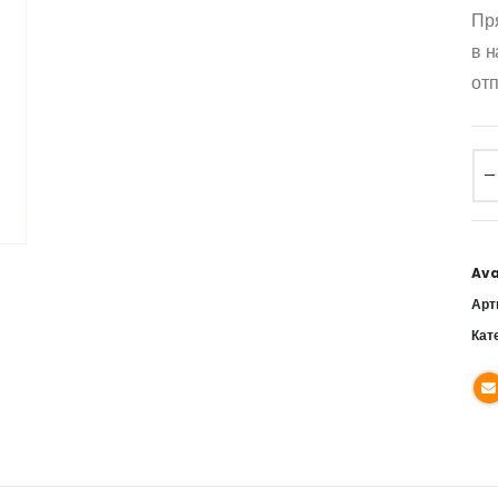
Пр
в н
отп
Ava
Арт
Кат