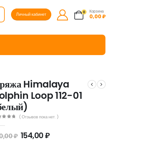
Корзина
0
Личный кабинет
0,00
₽
ряжа Himalaya
olphin Loop 112-01
белый)
( Отзывов пока нет. )
ut of 5
154,00
₽
0,00
₽