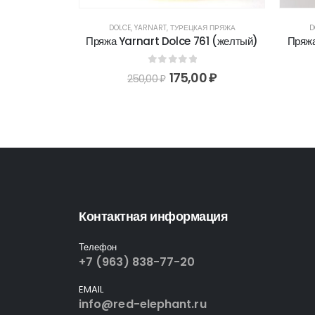
 ПРЯЖА
DOLCE
,
YARNART
,
ТУРЕЦКАЯ ПРЯЖА
D
ярко-розовый)
Пряжа Yarnart Dolce 761 (желтый)
Пряжа
5
0
out of 5
50
₽
175,00
₽
250,00
₽
Контактная информация
Телефон
+7 (963) 838-77-20
EMAIL
info@red-elephant.ru