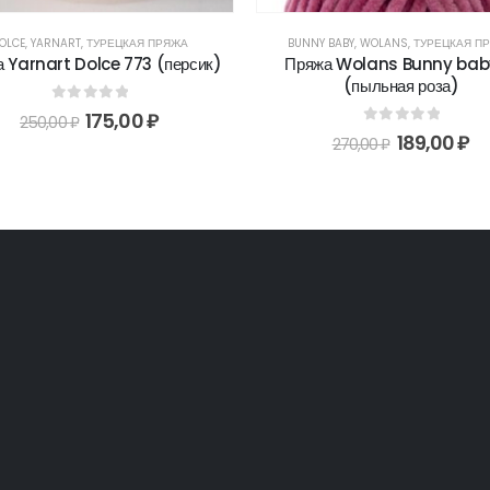
OLCE
,
YARNART
,
ТУРЕЦКАЯ ПРЯЖА
BUNNY BABY
,
WOLANS
,
ТУРЕЦКАЯ П
 Yarnart Dolce 773 (персик)
Пряжа Wolans Bunny bab
(пыльная роза)
0
out of 5
175,00
₽
250,00
₽
0
out of 5
189,00
₽
270,00
₽