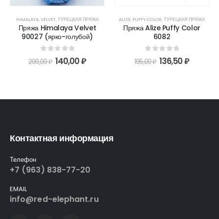
HIMALAYA
,
VELVET
,
ТУРЕЦКАЯ ПРЯЖА
ALIZE
,
PUFFY COLOR
,
ТУРЕЦКАЯ ПРЯЖА
Пряжа Himalaya Velvet
Пряжа Alize Puffy Color
90027 (ярко-голубой)
6082
0
out of 5
0
out of 5
140,00
₽
136,50
₽
200,00
₽
195,00
₽
Контактная информация
Телефон
+7 (963) 838-77-20
EMAIL
info@red-elephant.ru