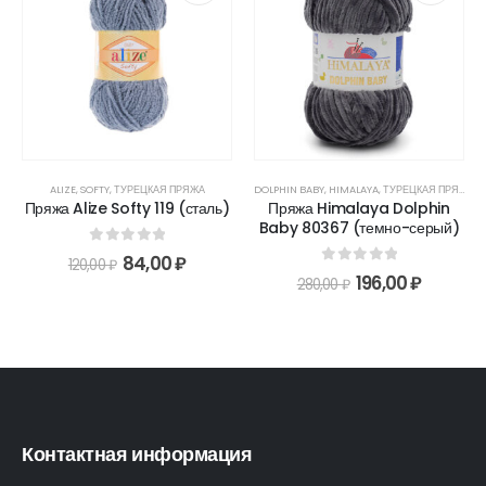
ALIZE
,
SOFTY
,
ТУРЕЦКАЯ ПРЯЖА
DOLPHIN BABY
,
HIMALAYA
,
ТУРЕЦКАЯ ПРЯЖА
Пряжа Alize Softy 119 (сталь)
Пряжа Himalaya Dolphin
Baby 80367 (темно-серый)
0
out of 5
84,00
₽
120,00
₽
0
out of 5
196,00
₽
280,00
₽
Контактная информация