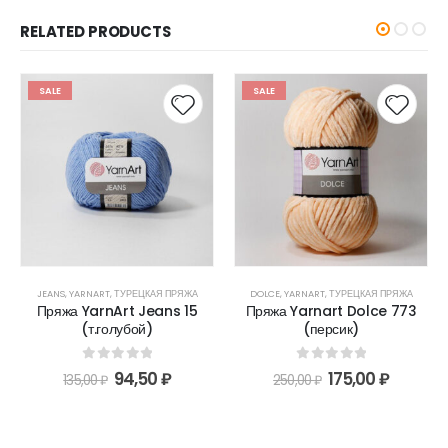
RELATED PRODUCTS
SALE
SALE
JEANS
,
YARNART
,
ТУРЕЦКАЯ ПРЯЖА
DOLCE
,
YARNART
,
ТУРЕЦКАЯ ПРЯЖА
Пряжа YarnArt Jeans 15
Пряжа Yarnart Dolce 773
(т.голубой)
(персик)
0
out of 5
0
out of 5
94,50
₽
175,00
₽
135,00
₽
250,00
₽