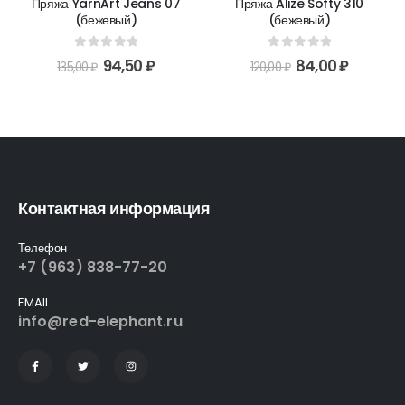
Пряжа YarnArt Jeans 07
Пряжа Alize Softy 310
(бежевый)
(бежевый)
0
out of 5
0
out of 5
94,50
₽
84,00
₽
135,00
₽
120,00
₽
Контактная информация
Телефон
+7 (963) 838-77-20
EMAIL
info@red-elephant.ru