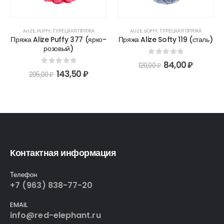
ALIZE
,
PUFFY
,
ТУРЕЦКАЯ ПРЯЖА
ALIZE
,
SOFTY
,
ТУРЕЦКАЯ ПРЯЖА
Пряжа Alize Puffy 377 (ярко-
Пряжа Alize Softy 119 (сталь)
розовый)
0
out of 5
84,00
₽
120,00
₽
0
out of 5
143,50
₽
205,00
₽
Контактная информация
Телефон
+7 (963) 838-77-20
EMAIL
info@red-elephant.ru