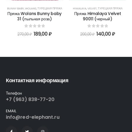
BUNNY BABY
,
WOLANS
,
ТУРЕЦКАЯ ПРЯЖА
HIMALAYA
,
VELVET
,
ТУРЕЦКАЯ ПРЯЖА
Пряжа Wolans Bunny baby
Пряжа Himalaya Velvet
31 (пыльная роза)
90011 (черный)
0
out of 5
0
out of 5
189,00
₽
140,00
₽
270,00
₽
200,00
₽
Контактная информация
Телефон
+7 (963) 838-77-20
EMAIL
info@red-elephant.ru