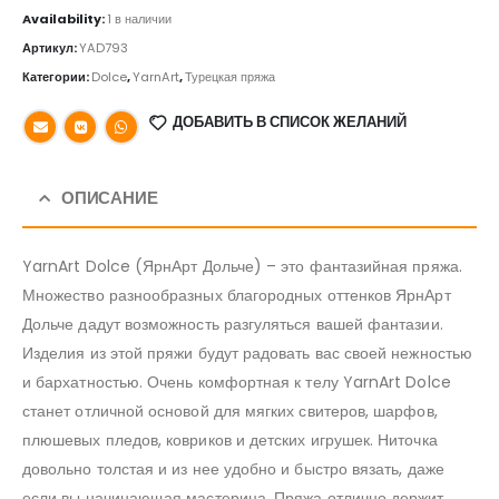
Availability:
1 в наличии
Артикул:
YAD793
Категории:
Dolce
,
YarnArt
,
Турецкая пряжа
ДОБАВИТЬ В СПИСОК ЖЕЛАНИЙ
ОПИСАНИЕ
YarnArt Dolce (ЯрнАрт Дольче) – это фантазийная пряжа.
Множество разнообразных благородных оттенков ЯрнАрт
Дольче дадут возможность разгуляться вашей фантазии.
Изделия из этой пряжи будут радовать вас своей нежностью
и бархатностью. Очень комфортная к телу YarnArt Dolce
станет отличной основой для мягких свитеров, шарфов,
плюшевых пледов, ковриков и детских игрушек. Ниточка
довольно толстая и из нее удобно и быстро вязать, даже
если вы начинающая мастерица. Пряжа отлично держит