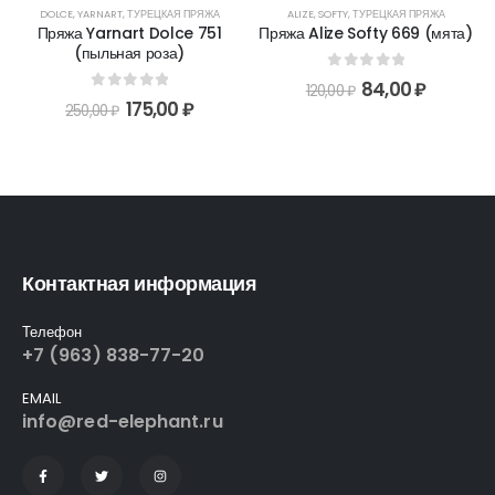
DOLCE
,
YARNART
,
ТУРЕЦКАЯ ПРЯЖА
ALIZE
,
SOFTY
,
ТУРЕЦКАЯ ПРЯЖА
Пряжа Yarnart Dolce 751
Пряжа Alize Softy 669 (мята)
(пыльная роза)
0
out of 5
84,00
₽
120,00
₽
0
out of 5
175,00
₽
250,00
₽
Контактная информация
Телефон
+7 (963) 838-77-20
EMAIL
info@red-elephant.ru