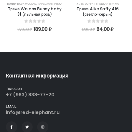
BUNNY BABY
,
WOLANS
,
ТУРЕЦКАЯ ПРЯЖА
ALIZE
,
SOFTY
,
ТУРЕЦКАЯ ПРЯЖА
Пряжа Wolans Bunny baby
Пряжа Alize Softy 416
31 (пыльная роза)
(светло-серый)
0
out of 5
0
out of 5
189,00
₽
84,00
₽
270,00
₽
120,00
₽
Контактная информация
Телефон
+7 (963) 838-77-20
EMAIL
info@red-elephant.ru