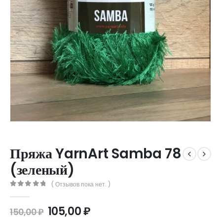
Пряжа YarnArt Samba 78
(зеленый)
( Отзывов пока нет. )
0
out of 5
105,00
₽
150,00
₽